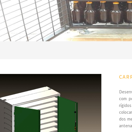
CAR
Desenv
com po
rígido
coloca
dos me
antena